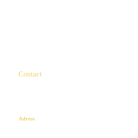
Contact
For any questions, write to us here.
Lescaducees.escp@gmail.com
Adress
3 Rue Armand Moisant