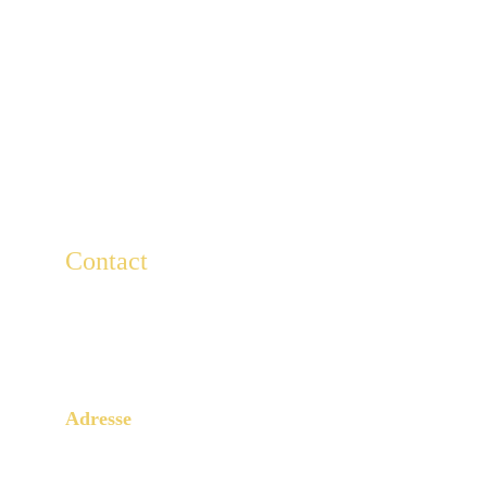
Contact
Pour toute question, écrivez-nous ici.
Lescaducees.escp@gmail.com
Adresse
3 Rue Armand Moisant