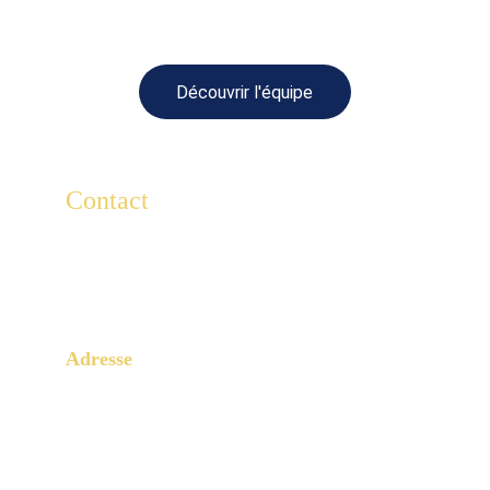
Découvrir l'équipe
Contact
Pour toute question, écrivez-nous ici.
Lescaducees.escp@gmail.com
Adresse
3 Rue Armand Moisant
Paris, 75015